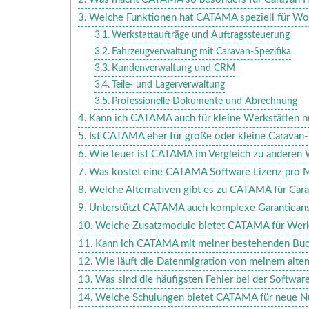
Welche Funktionen hat CATAMA speziell für W
Werkstattaufträge und Auftragssteuerung
Fahrzeugverwaltung mit Caravan-Spezifika
Kundenverwaltung und CRM
Teile- und Lagerverwaltung
Professionelle Dokumente und Abrechnung
Kann ich CATAMA auch für kleine Werkstätten n
Ist CATAMA eher für große oder kleine Caravan
Wie teuer ist CATAMA im Vergleich zu anderen
Was kostet eine CATAMA Software Lizenz pro 
Welche Alternativen gibt es zu CATAMA für Car
Unterstützt CATAMA auch komplexe Garantiean
Welche Zusatzmodule bietet CATAMA für Wer
Kann ich CATAMA mit meiner bestehenden Buc
Wie läuft die Datenmigration von meinem alte
Was sind die häufigsten Fehler bei der Softwar
Welche Schulungen bietet CATAMA für neue N