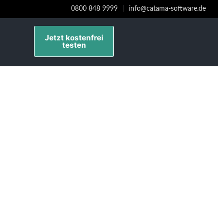
0800 848 9999
info@catama-software.de
Jetzt kostenfrei
testen