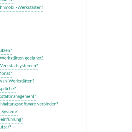
ohnmobil-Werkstätten?
utzen?
-Werkstätten geeignet?
 Werkstattsystemen?
Monat?
avan-Werkstätten?
sprüche?
kstattmanagement?
hhaltungssoftware verbinden?
n System?
eeinführung?
utzer?