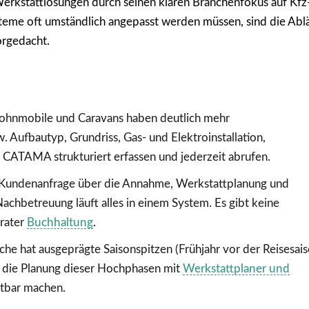
rkstattlösungen durch seinen klaren Branchenfokus auf Kfz
eme oft umständlich angepasst werden müssen, sind die Abl
orgedacht.
hnmobile und Caravans haben deutlich mehr
 Aufbautyp, Grundriss, Gas- und Elektroinstallation,
n CATAMA strukturiert erfassen und jederzeit abrufen.
 Kundenanfrage über die Annahme, Werkstattplanung und
Nachbetreuung läuft alles in einem System. Es gibt keine
rater
Buchhaltung
.
he hat ausgeprägte Saisonspitzen (Frühjahr vor der Reisesais
 die Planung dieser Hochphasen mit
Werkstattplaner und
htbar machen.