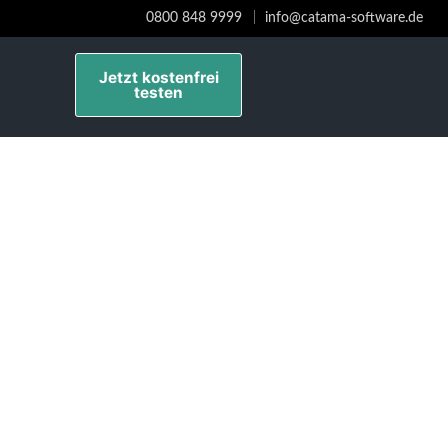
0800 848 9999
info@catama-software.de
Jetzt kostenfrei
testen