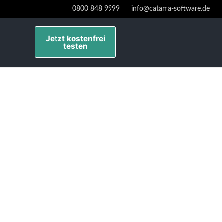
0800 848 9999
info@catama-software.de
Jetzt kostenfrei
testen