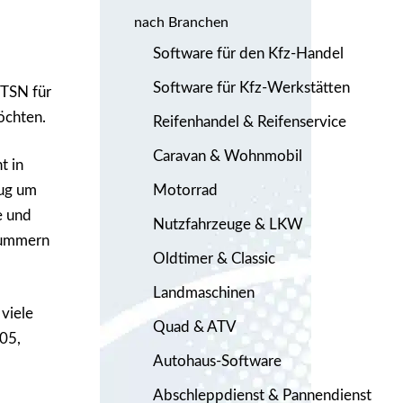
nach Branchen
Software für den Kfz-Handel
Software für Kfz-Werkstätten
 TSN für
öchten.
Reifenhandel & Reifenservice
Caravan & Wohnmobil
t in
Motorrad
eug um
e und
Nutzfahrzeuge & LKW
lnummern
Oldtimer & Classic
Landmaschinen
viele
Quad & ATV
05,
Autohaus-Software
Abschleppdienst & Pannendienst