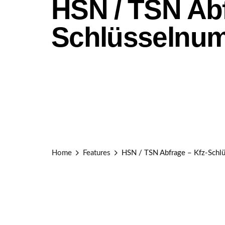
HSN / TSN Abf
Schlüsselnum
Home
Features
HSN / TSN Abfrage – Kfz-Schl