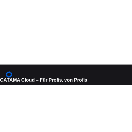
CATAMA Cloud – Für Profis, von Profis
Wir arbeiten seit über 15 Jahren eng mit Unternehmen und Herstellern
der Kfz Automobil- und Motorrad-Branche zusammen. Als Ergebnis
dieser engen Zusammenarbeit, entstand im Jahr 2013 die erste Version
von CATAMA. CATAMA vereint fortschrittliche Cloud- Technologie mit
intelligenten Funktionen zu einem Produkt, dass Sie bei Ihrer täglichen
Arbeit begleitet und unterstützt. Egal ob Ihr Kerngeschäft in der