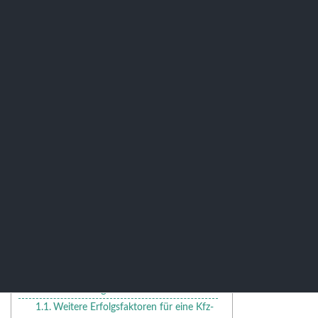
Ratgeber
5 Erfolgsfaktoren, um Ihre Kfz-
Werkstatt erfolgreich zu
machen
Inhaltsübersicht
5 Erfolgsfaktoren, um Ihre Kfz-
Werkstatt erfolgreich zu machen
Weitere Erfolgsfaktoren für eine Kfz-