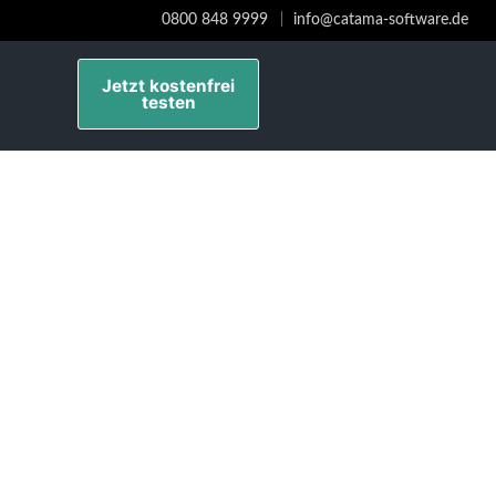
0800 848 9999
info@catama-software.de
Jetzt kostenfrei
testen