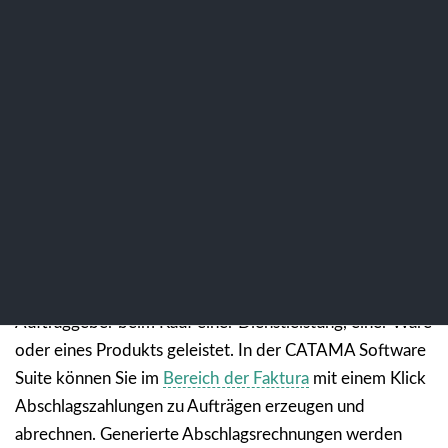
Ratgeber
Abschlagszahlung und
Abschlagsrechnungen – Kurz
erklärt
Eine Abschlagszahlung – auch Teilzahlung oder
Abschlagsrechnung genannt – wird von einem
Auftraggeber beim Kauf einer Dienstleistung, einer Ware
oder eines Produkts geleistet. In der CATAMA Software
Suite können Sie im
Bereich der Faktura
mit einem Klick
Abschlagszahlungen zu Aufträgen erzeugen und
abrechnen. Generierte Abschlagsrechnungen werden