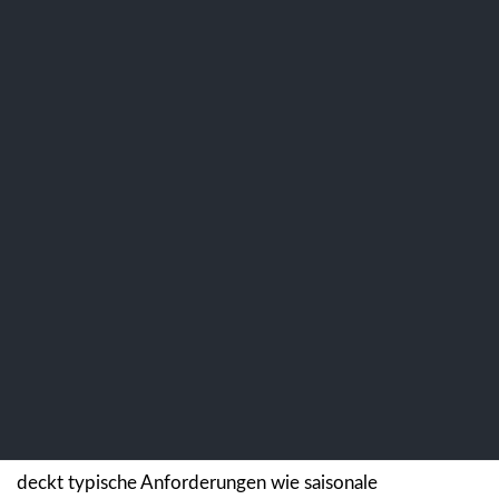
Branchen
CATAMA: Die ideale Software
für Kfz Werkstätten der
Motorrad Branche
CATAMA ist eine cloudbasierte
Software für Kfz
Werkstätten der Motorrad Branche
, die sämtliche
Betriebsprozesse – von der Auftragsannahme über
Lagerverwaltung bis zur Rechnungsstellung – in einem
einzigen System bündelt. Die Lösung ist speziell auf die
Abläufe in Motorrad-Werkstätten zugeschnitten und
deckt typische Anforderungen wie saisonale