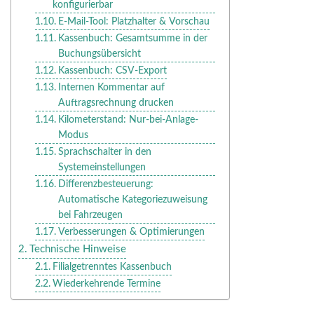
konfigurierbar
E-Mail-Tool: Platzhalter & Vorschau
Kassenbuch: Gesamtsumme in der
Buchungsübersicht
Kassenbuch: CSV-Export
Internen Kommentar auf
Auftragsrechnung drucken
Kilometerstand: Nur-bei-Anlage-
Modus
Sprachschalter in den
Systemeinstellungen
Differenzbesteuerung:
Automatische Kategoriezuweisung
bei Fahrzeugen
Verbesserungen & Optimierungen
Technische Hinweise
Filialgetrenntes Kassenbuch
Wiederkehrende Termine