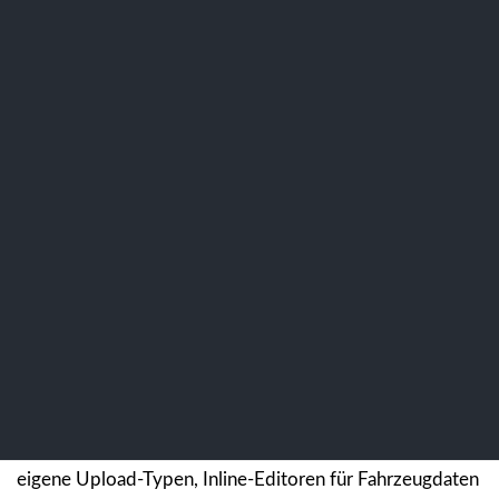
v26-23
Features
Release Notes für Version
26.23
Willkommen zu den Release Notes für Version 26.23!
filialgetrennte
Highlights dieser Version sind das neue
Kassenbuch
,
Wiederkehrende Termine
Auteon
im Kalender, die
REST-API
,
eigene Upload-Typen, Inline-Editoren für Fahrzeugdaten