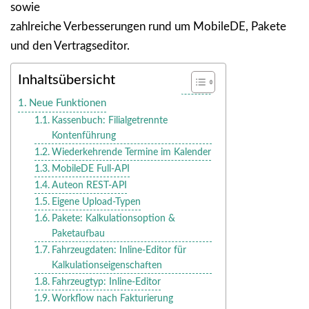
sowie
zahlreiche Verbesserungen rund um MobileDE, Pakete
und den Vertragseditor.
Inhaltsübersicht
Neue Funktionen
Kassenbuch: Filialgetrennte
Kontenführung
Wiederkehrende Termine im Kalender
MobileDE Full-API
Auteon REST-API
Eigene Upload-Typen
Pakete: Kalkulationsoption &
Paketaufbau
Fahrzeugdaten: Inline-Editor für
Kalkulationseigenschaften
Fahrzeugtyp: Inline-Editor
Workflow nach Fakturierung