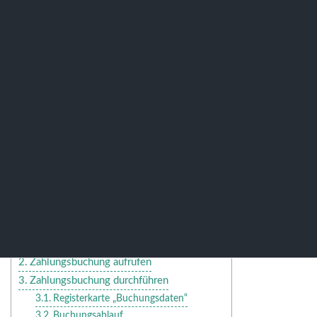
v25-45
Features
Buchen von Zahlungen gegen
Aufträge – Feature
Präsentation
Inhaltsübersicht
Überblick
Zahlungsbuchung aufrufen
Zahlungsbuchung durchführen
Registerkarte „Buchungsdaten“
Buchungsablauf