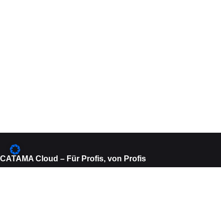
CATAMA Cloud – Für Profis, von Profis
Wir arbeiten seit über 15 Jahren eng mit Unternehmen und Herstellern
der Kfz Automobil- und Motorrad-Branche zusammen. Als Ergebnis
dieser engen Zusammenarbeit, entstand im Jahr 2013 die erste Version
von CATAMA. CATAMA vereint fortschrittliche Cloud- Technologie mit