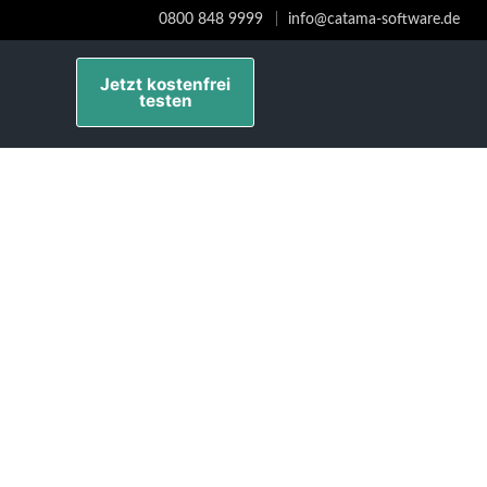
0800 848 9999
info@catama-software.de
Jetzt kostenfrei
testen