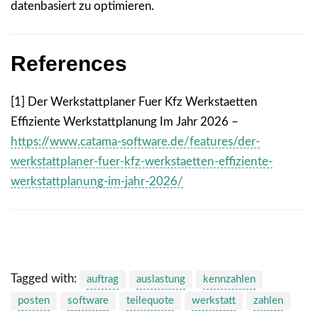
datenbasiert zu optimieren.
References
[1] Der Werkstattplaner Fuer Kfz Werkstaetten
Effiziente Werkstattplanung Im Jahr 2026 –
https://www.catama-software.de/features/der-
werkstattplaner-fuer-kfz-werkstaetten-effiziente-
werkstattplanung-im-jahr-2026/
Tagged with:
auftrag
auslastung
kennzahlen
posten
software
teilequote
werkstatt
zahlen