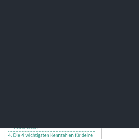
Knopfdruck liefert“ Fokus:
Auslastung, Umsatz pro
Auftrag, Teilequote, offene
Posten, wie Auswertungen
helfen, Entscheidungen zu
treffen.
Inhaltsübersicht
Key Takeaways
Quick Answer
Warum Kennzahlen in der Werkstatt
über Erfolg oder Misserfolg
entscheiden
Die 4 wichtigsten Kennzahlen für deine